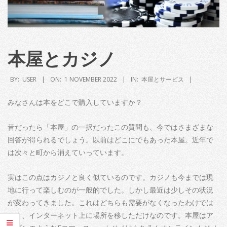
本屋とカジノ
BY:
USER
ON:
1 NOVEMBER 2022
IN:
本屋とサービス
みなさんは本をどこで購入していますか？
昔だったら「本屋」の一択だったこの質問も、今ではさまざまな
回答が得られるでしょう。以前はどこにでもあった本屋。近年で
は次々と町から消えていっています。
実はこの点はカジノと良く似ているのです。カジノも今までは現
地に行って楽しむのが一般的でした。しかし最近は少しその状況
が変わってきました。これはどちらも需要がなくなったわけでは
なく、インターネット上に場所を移しただけなのです。本屋はア