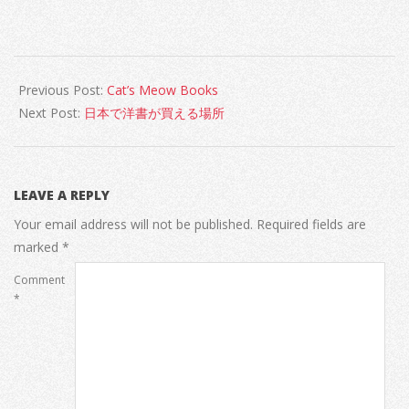
2022-
11-
Previous Post:
Cat’s Meow Books
01
Next Post:
日本で洋書が買える場所
LEAVE A REPLY
Your email address will not be published.
Required fields are
marked
*
Comment
*