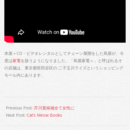
本屋＋CD・ビデオレンタルとしてチェーン展開をした蔦屋が、今
度は
家電
を扱うようになりました。「蔦屋家電＋」と呼ばれるそ
の店舗は、東京都世田谷区の 二子玉川ライズというショッピング
モール内にあります。
2022-
07-
Previous Post:
芥川賞候補全て女性に
20
Next Post:
Cat’s Meow Books